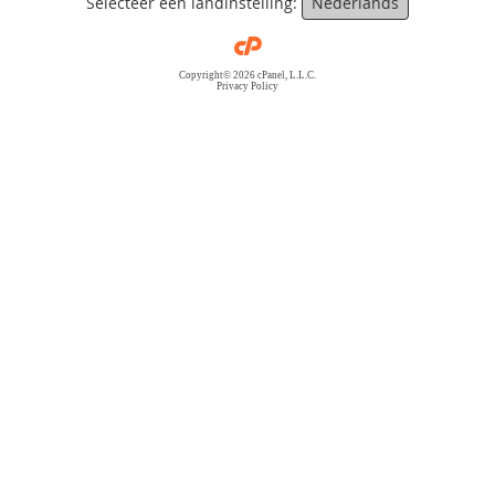
Selecteer een landinstelling:
Nederlands
Copyright© 2026 cPanel, L.L.C.
Privacy Policy